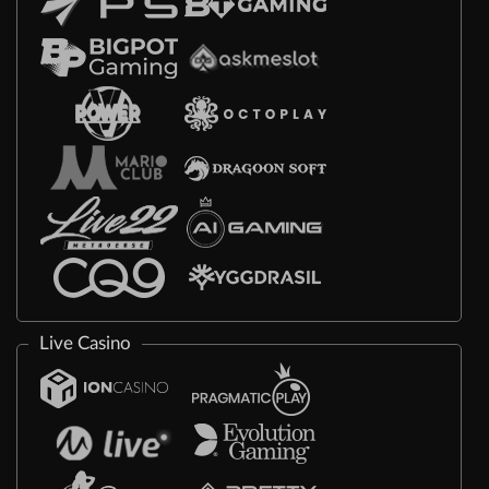
Live Casino