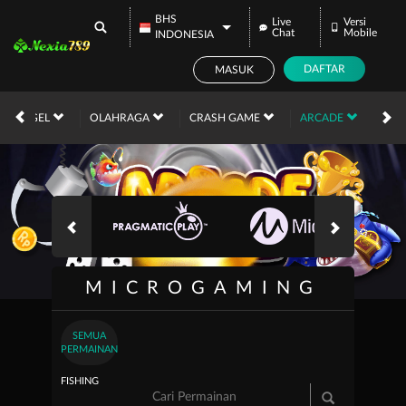
BHS
Live
Versi
Chat
Mobile
INDONESIA
DAFTAR
MASUK
TOGEL
OLAHRAGA
CRASH GAME
ARCADE
PO
MICROGAMING
SEMUA
PERMAINAN
FISHING