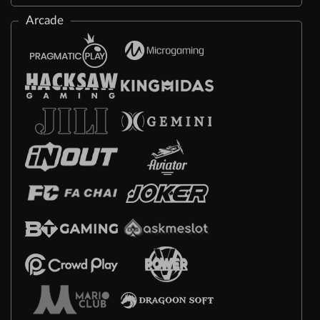
Arcade