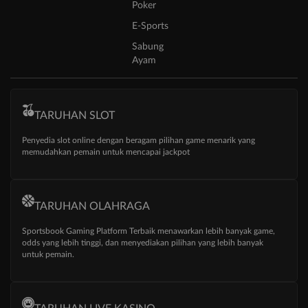
Poker
E-Sports
Sabung
Ayam
TARUHAN SLOT
Penyedia slot online dengan beragam pilihan game menarik yang
memudahkan pemain untuk mencapai jackpot
TARUHAN OLAHRAGA
Sportsbook Gaming Platform Terbaik menawarkan lebih banyak game,
odds yang lebih tinggi, dan menyediakan pilihan yang lebih banyak
untuk pemain.