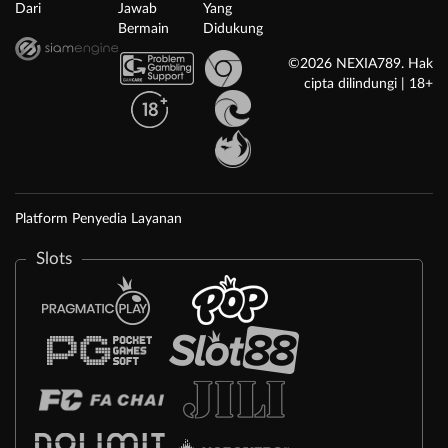
Dari
Jawab
Yang
Bermain
Didukung
©2026 NEXIA789. Hak
cipta dilindungi | 18+
Platform Penyedia Layanan
Slots