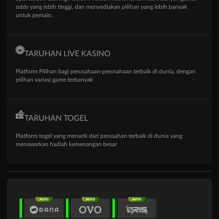
odds yang lebih tinggi, dan menyediakan pilihan yang lebih banyak
untuk pemain.
TARUHAN LIVE KASINO
Platform Pilihan bagi perusahaan-perusahaan terbaik di dunia, dengan
pilihan variasi game terbanyak
TARUHAN TOGEL
Platform togel yang menarik dari perusahan terbaik di dunia yang
menawarkan hadiah kemenangan besar