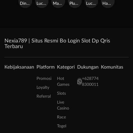
Dino Drop
Lucky Dog
Master Gems
Plushie Wins
Lucky Dice
Happy Nets
Nexia789 | Situs Resmi Bo Login Slot Dp Qris
Terbaru
Kebijaksanaan
Platform
Kategori
Dukungan
Komunitas
Promosi
Hot
+628774
Games
8300011
Loyalty
Slots
Referral
Live
Casino
Race
Togel