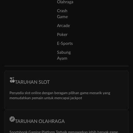
Olahraga
Crash
Game
Arcade
Poker
E-Sports
Sabung
Ayam
TARUHAN SLOT
Penyedia slot online dengan beragam pilihan game menarik yang
memudahkan pemain untuk mencapai jackpot
TARUHAN OLAHRAGA
Sportsbook Gaming Platform Terbaik menawarkan lebih banyak game,