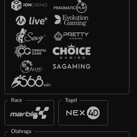
Race
Togel
Olahraga